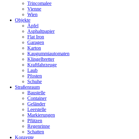
Trincomalee
Vienne
Wien
Objekte
Äpfel
Asphaltpapier
Flat Iron
Garagen
Karton
Kaugummiautomaten
Klingelbretter
Kraftfahrzeuge
Laub
Pfosten
Schuhe
Straßenraum
Baustelle
Container
Geländer
Leerstelle
Markierungen
Pfützen
Regenrinne
Schatten
Konzepte