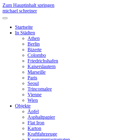
Zum Hauptinhalt springen
michael schreiner
Startseite
In Städten
Athen
Berlin
Bizerte
Colombo
Friedrichshafen
Kaiserslautern
Marseille
Paris
Seoul
Trincomalee
Vienne
Wien
Objekte
Äpfel
Asphaltpapier
Flat Iron
Karton
Kraftfahrzeuge
Kaugummiautomaten