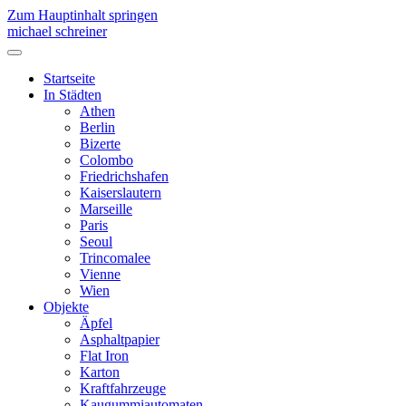
Zum Hauptinhalt springen
michael schreiner
Startseite
In Städten
Athen
Berlin
Bizerte
Colombo
Friedrichshafen
Kaiserslautern
Marseille
Paris
Seoul
Trincomalee
Vienne
Wien
Objekte
Äpfel
Asphaltpapier
Flat Iron
Karton
Kraftfahrzeuge
Kaugummiautomaten