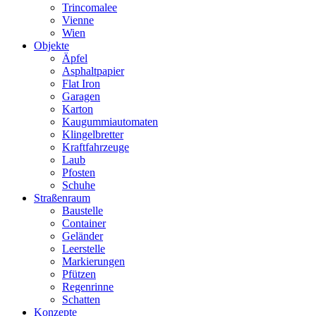
Trincomalee
Vienne
Wien
Objekte
Äpfel
Asphaltpapier
Flat Iron
Garagen
Karton
Kaugummiautomaten
Klingelbretter
Kraftfahrzeuge
Laub
Pfosten
Schuhe
Straßenraum
Baustelle
Container
Geländer
Leerstelle
Markierungen
Pfützen
Regenrinne
Schatten
Konzepte